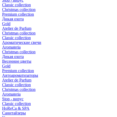
Stop - вирус
Сlassic collection
Сhristmas collection
Premium collection
Дикая охота
Gold
Atelier de Parfum
Christmas collection
Classic collection
Ароматические свечи
Aromateria
Сhristmas collection
Дикая охота
Весенние цветы
Gold
Premium collection
Автоароматизаторы
Atelier de Parfum
Classic collection
Christmas collection
Aromateria
Stop - вирус
Сlassic collection
HoReCa & SPA
Санитайзеры