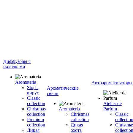
Диффузоры с
палочками
Aromateria
Автоароматизаторы
Stop -
Ароматические
вирус
свечи
Сlassic
collection
Atelier de
Сhristmas
Aromateria
Parfum
collection
Сhristmas
Classic
Premium
collection
collectio
collection
Дикая
Christma
Дикая
охота
collectio