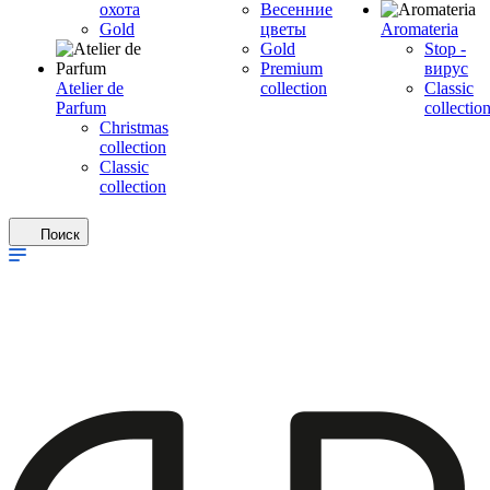
охота
Весенние
Gold
цветы
Aromateria
Gold
Stop -
Premium
вирус
Atelier de
collection
Сlassic
Parfum
collectio
Christmas
collection
Classic
collection
Поиск