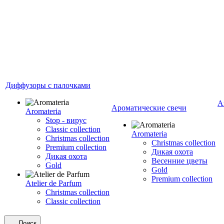
Диффузоры с палочками
А
Ароматические свечи
Aromateria
Stop - вирус
Сlassic collection
Aromateria
Сhristmas collection
Сhristmas collection
Premium collection
Дикая охота
Дикая охота
Весенние цветы
Gold
Gold
Premium collection
Atelier de Parfum
Christmas collection
Classic collection
Поиск