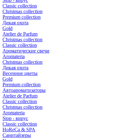
Stop - вирус
Сlassic collection
Сhristmas collection
Premium collection
Дикая охота
Gold
Atelier de Parfum
Christmas collection
Classic collection
Ароматические свечи
Aromateria
Сhristmas collection
Дикая охота
Весенние цветы
Gold
Premium collection
Автоароматизаторы
Atelier de Parfum
Classic collection
Christmas collection
Aromateria
Stop - вирус
Сlassic collection
HoReCa & SPA
Санитайзеры