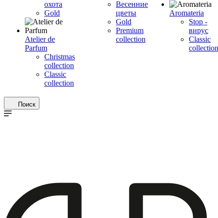
охота
Весенние
Gold
цветы
Aromateria
Gold
Stop -
Premium
вирус
Atelier de
collection
Сlassic
Parfum
collectio
Christmas
collection
Classic
collection
Поиск