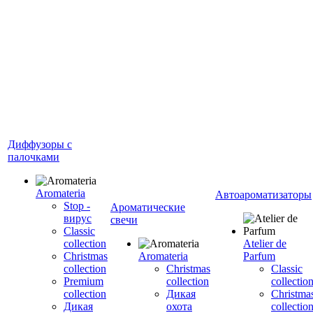
Диффузоры с
палочками
Aromateria
Автоароматизаторы
Stop -
Ароматические
вирус
свечи
Сlassic
collection
Atelier de
Сhristmas
Aromateria
Parfum
collection
Сhristmas
Classic
Premium
collection
collectio
collection
Дикая
Christma
Дикая
охота
collectio