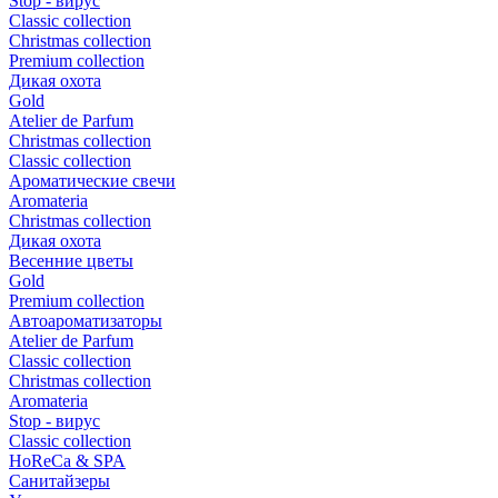
Stop - вирус
Сlassic collection
Сhristmas collection
Premium collection
Дикая охота
Gold
Atelier de Parfum
Christmas collection
Classic collection
Ароматические свечи
Aromateria
Сhristmas collection
Дикая охота
Весенние цветы
Gold
Premium collection
Автоароматизаторы
Atelier de Parfum
Classic collection
Christmas collection
Aromateria
Stop - вирус
Сlassic collection
HoReCa & SPA
Санитайзеры