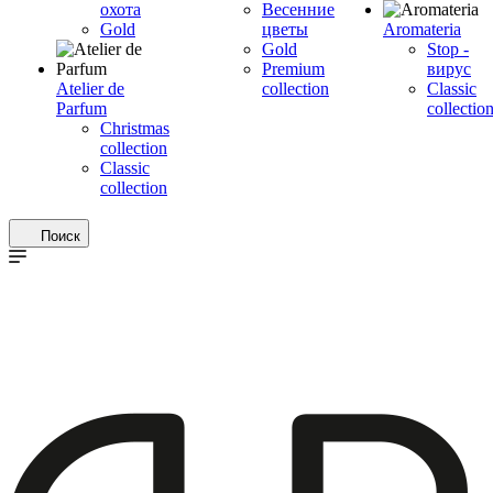
охота
Весенние
Gold
цветы
Aromateria
Gold
Stop -
Premium
вирус
Atelier de
collection
Сlassic
Parfum
collectio
Christmas
collection
Classic
collection
Поиск