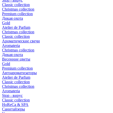
Stop - вирус
Сlassic collection
Сhristmas collection
Premium collection
Дикая охота
Gold
Atelier de Parfum
Christmas collection
Classic collection
Ароматические свечи
Aromateria
Сhristmas collection
Дикая охота
Весенние цветы
Gold
Premium collection
Автоароматизаторы
Atelier de Parfum
Classic collection
Christmas collection
Aromateria
Stop - вирус
Сlassic collection
HoReCa & SPA
Санитайзеры