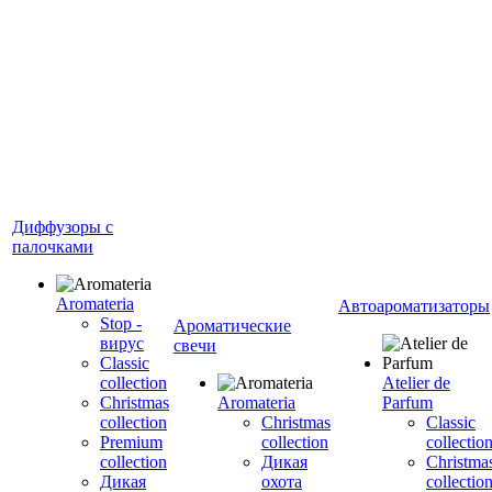
Диффузоры с
палочками
Aromateria
Автоароматизаторы
Stop -
Ароматические
вирус
свечи
Сlassic
collection
Atelier de
Сhristmas
Aromateria
Parfum
collection
Сhristmas
Classic
Premium
collection
collectio
collection
Дикая
Christma
Дикая
охота
collectio