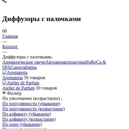
Диффузоры с палочками
60
Главная
—
Каталог
—
Диффузоры с палочками
Ароматические свечи
Автоароматизаторы
HoReCa &
SPA
Санитайзеры
Aromateria
50 товаров
Atelier de Parfum
10 товаров
Фильтр
По умолчанию (возрастание)
По популярности (убывание)
По популярности (возрастание)
По алфавиту (убывание)
По алфавиту (возрастание)
По цене (убывание)