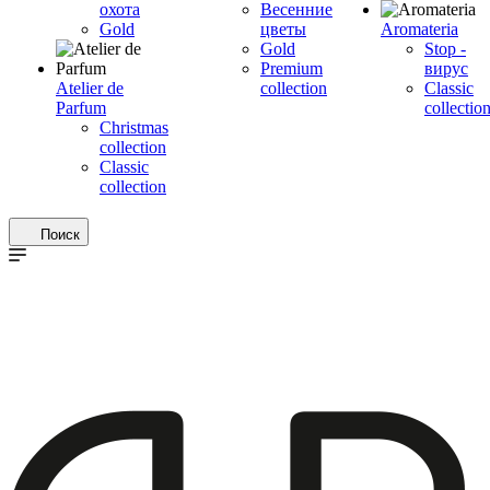
охота
Весенние
Gold
цветы
Aromateria
Gold
Stop -
Premium
вирус
Atelier de
collection
Сlassic
Parfum
collectio
Christmas
collection
Classic
collection
Поиск