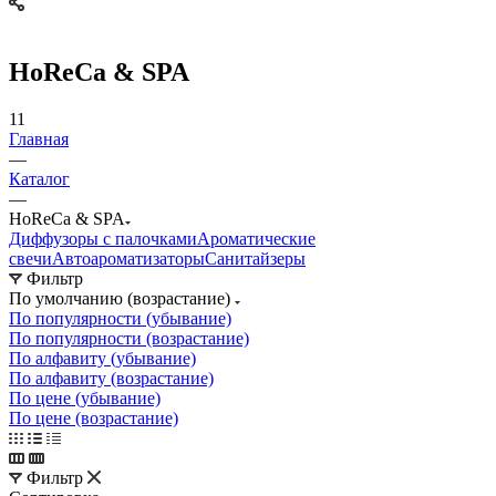
HoReCa & SPA
11
Главная
—
Каталог
—
HoReCa & SPA
Диффузоры с палочками
Ароматические
свечи
Автоароматизаторы
Санитайзеры
Фильтр
По умолчанию (возрастание)
По популярности (убывание)
По популярности (возрастание)
По алфавиту (убывание)
По алфавиту (возрастание)
По цене (убывание)
По цене (возрастание)
Фильтр