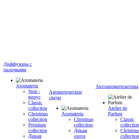
Диффузоры с
палочками
Aromateria
Автоароматизаторы
Stop -
Ароматические
вирус
свечи
Сlassic
collection
Atelier de
Сhristmas
Aromateria
Parfum
collection
Сhristmas
Classic
Premium
collection
collectio
collection
Дикая
Christma
Дикая
охота
collectio