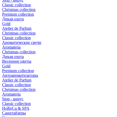
Stop - вирус
Сlassic collection
Сhristmas collection
Premium collection
Дикая охота
Gold
Atelier de Parfum
Christmas collection
Classic collection
Ароматические свечи
Aromateria
Сhristmas collection
Дикая охота
Весенние цветы
Gold
Premium collection
Автоароматизаторы
Atelier de Parfum
Classic collection
Christmas collection
Aromateria
Stop - вирус
Сlassic collection
HoReCa & SPA
Санитайзеры