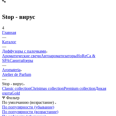
Stop - вирус
4
Главная
—
Каталог
—
Диффузоры с палочками
Ароматические свечи
Автоароматизаторы
HoReCa &
SPA
Санитайзеры
—
Aromateria
Atelier de Parfum
—
Stop - вирус
Сlassic collection
Сhristmas collection
Premium collection
Дикая
охота
Gold
Фильтр
По умолчанию (возрастание)
По популярности (убывание)
По популярности (возрастание)