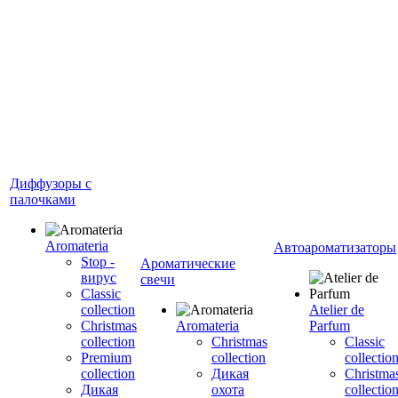
Диффузоры с
палочками
Aromateria
Автоароматизаторы
Stop -
Ароматические
вирус
свечи
Сlassic
collection
Atelier de
Сhristmas
Aromateria
Parfum
collection
Сhristmas
Classic
Premium
collection
collectio
collection
Дикая
Christma
Дикая
охота
collectio