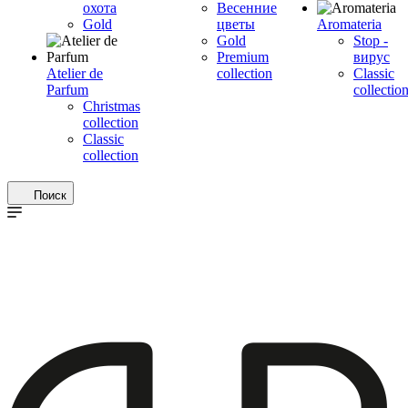
охота
Весенние
Gold
цветы
Aromateria
Gold
Stop -
Premium
вирус
Atelier de
collection
Сlassic
Parfum
collectio
Christmas
collection
Classic
collection
Поиск