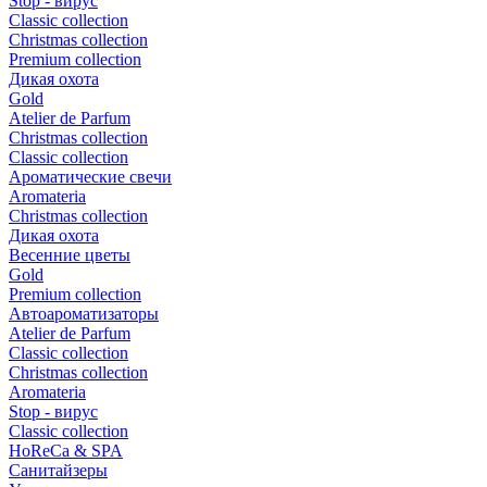
Stop - вирус
Сlassic collection
Сhristmas collection
Premium collection
Дикая охота
Gold
Atelier de Parfum
Christmas collection
Classic collection
Ароматические свечи
Aromateria
Сhristmas collection
Дикая охота
Весенние цветы
Gold
Premium collection
Автоароматизаторы
Atelier de Parfum
Classic collection
Christmas collection
Aromateria
Stop - вирус
Сlassic collection
HoReCa & SPA
Санитайзеры