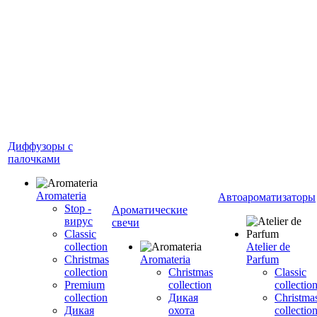
Диффузоры с
палочками
Aromateria
Автоароматизаторы
Stop -
Ароматические
вирус
свечи
Сlassic
collection
Atelier de
Сhristmas
Aromateria
Parfum
collection
Сhristmas
Classic
Premium
collection
collectio
collection
Дикая
Christma
Дикая
охота
collectio