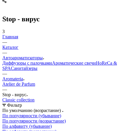
Stop - вирус
3
Главная
—
Каталог
—
Автоароматизаторы
Диффузоры с палочками
Ароматические свечи
HoReCa &
SPA
Санитайзеры
—
Aromateria
Atelier de Parfum
—
Stop - вирус
Сlassic collection
Фильтр
По умолчанию (возрастание)
По популярности (убывание)
По популярности (возрастание)
По алфавиту (убывание)