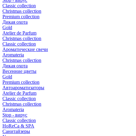
Stop - вирус
Сlassic collection
Сhristmas collection
Premium collection
Дикая охота
Gold
Atelier de Parfum
Christmas collection
Classic collection
Ароматические свечи
Aromateria
Сhristmas collection
Дикая охота
Весенние цветы
Gold
Premium collection
Автоароматизаторы
Atelier de Parfum
Classic collection
Christmas collection
Aromateria
Stop - вирус
Сlassic collection
HoReCa & SPA
Санитайзеры