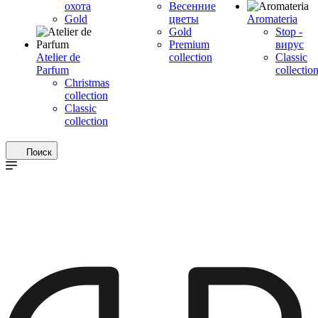
охота
Весенние
Gold
цветы
Aromateria
Gold
Stop -
Premium
вирус
Atelier de
collection
Сlassic
Parfum
collectio
Christmas
collection
Classic
collection
Поиск