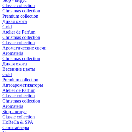
Stop - вирус
Сlassic collection
Сhristmas collection
Premium collection
Дикая охота
Gold
Atelier de Parfum
Christmas collection
Classic collection
Ароматические свечи
Aromateria
Сhristmas collection
Дикая охота
Весенние цветы
Gold
Premium collection
Автоароматизаторы
Atelier de Parfum
Classic collection
Christmas collection
Aromateria
Stop - вирус
Сlassic collection
HoReCa & SPA
Санитайзеры