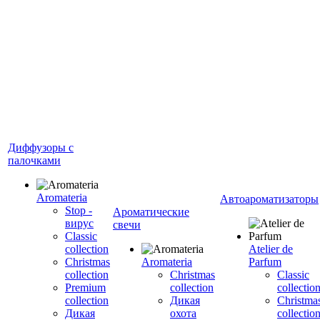
Диффузоры с
палочками
Aromateria
Автоароматизаторы
Stop -
Ароматические
вирус
свечи
Сlassic
collection
Atelier de
Сhristmas
Aromateria
Parfum
collection
Сhristmas
Classic
Premium
collection
collectio
collection
Дикая
Christma
Дикая
охота
collectio