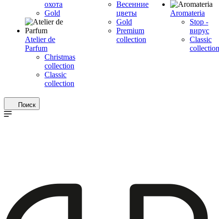
охота
Весенние
Gold
цветы
Aromateria
Gold
Stop -
Premium
вирус
Atelier de
collection
Сlassic
Parfum
collectio
Christmas
collection
Classic
collection
Поиск