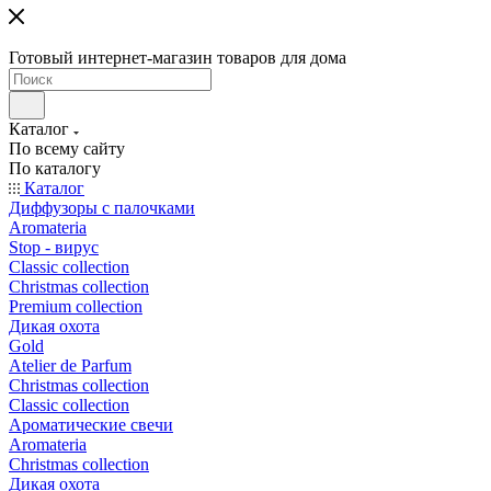
Готовый интернет-магазин товаров для дома
Каталог
По всему сайту
По каталогу
Каталог
Диффузоры с палочками
Aromateria
Stop - вирус
Сlassic collection
Сhristmas collection
Premium collection
Дикая охота
Gold
Atelier de Parfum
Christmas collection
Classic collection
Ароматические свечи
Aromateria
Сhristmas collection
Дикая охота