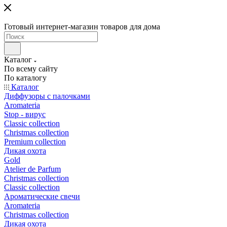
Готовый интернет-магазин товаров для дома
Каталог
По всему сайту
По каталогу
Каталог
Диффузоры с палочками
Aromateria
Stop - вирус
Сlassic collection
Сhristmas collection
Premium collection
Дикая охота
Gold
Atelier de Parfum
Christmas collection
Classic collection
Ароматические свечи
Aromateria
Сhristmas collection
Дикая охота